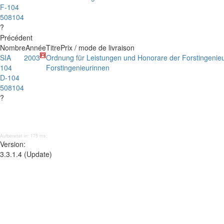
F-104
508104
?
Précédent
Nombre
Année
Titre
Prix / mode de livraison
SIA
2003
Ordnung für Leistungen und Honorare der Forstingenie
104
Forstingenieurinnen
D-104
508104
?
Aufbereitet in: 175 ms;
Version:
3.3.1.4 (Update)