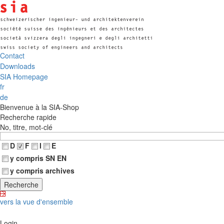
Contact
Downloads
SIA Homepage
fr
de
Bienvenue à la SIA-Shop
Recherche rapide
No, titre, mot-clé
D
F
I
E
y compris SN EN
y compris archives
vers la vue d'ensemble
Login