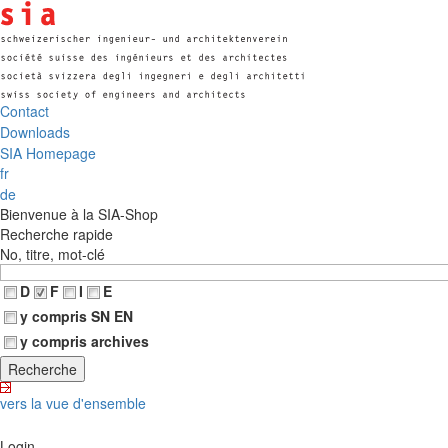
Contact
Downloads
SIA Homepage
fr
de
Bienvenue à la SIA-Shop
Recherche rapide
No, titre, mot-clé
D
F
I
E
y compris SN EN
y compris archives
vers la vue d'ensemble
Login