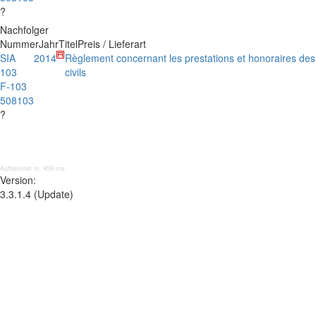
?
Nachfolger
Nummer
Jahr
Titel
Preis / Lieferart
SIA
2014
Règlement concernant les prestations et honoraires des
103
civils
F-103
508103
?
Aufbereitet in: 459 ms;
Version:
3.3.1.4 (Update)