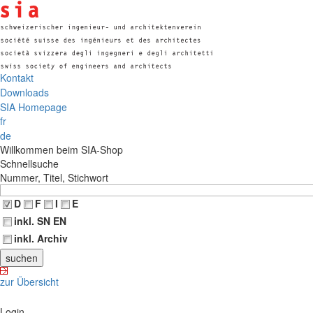
Kontakt
Downloads
SIA Homepage
fr
de
Willkommen beim SIA-Shop
Schnellsuche
Nummer, Titel, Stichwort
D
F
I
E
inkl. SN EN
inkl. Archiv
zur Übersicht
Login