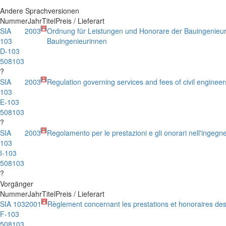
Andere Sprachversionen
Nummer
Jahr
Titel
Preis / Lieferart
SIA
2003
Ordnung für Leistungen und Honorare der Bauingenieu
103
Bauingenieurinnen
D-103
508103
?
SIA
2003
Regulation governing services and fees of civil engineer
103
E-103
508103
?
SIA
2003
Regolamento per le prestazioni e gli onorari nell'ingegner
103
I-103
508103
?
Vorgänger
Nummer
Jahr
Titel
Preis / Lieferart
SIA 103
2001
Règlement concernant les prestations et honoraires des 
F-103
508103