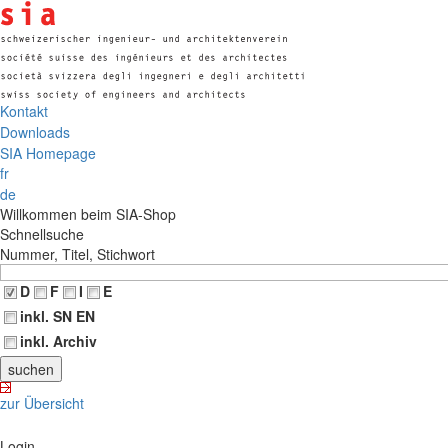
Kontakt
Downloads
SIA Homepage
fr
de
Willkommen beim SIA-Shop
Schnellsuche
Nummer, Titel, Stichwort
D
F
I
E
inkl. SN EN
inkl. Archiv
zur Übersicht
Login