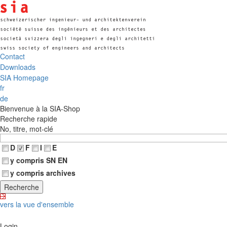
Contact
Downloads
SIA Homepage
fr
de
Bienvenue à la SIA-Shop
Recherche rapide
No, titre, mot-clé
D
F
I
E
y compris SN EN
y compris archives
vers la vue d'ensemble
Login