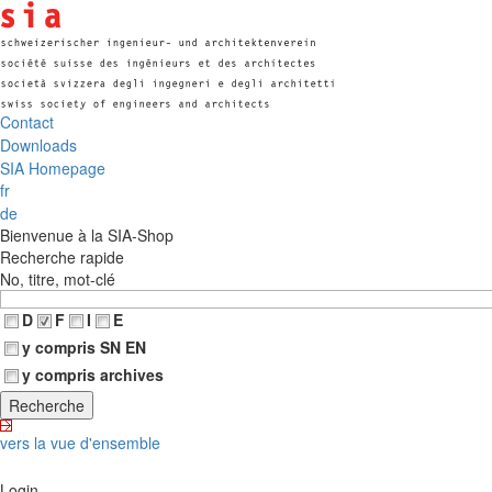
Contact
Downloads
SIA Homepage
fr
de
Bienvenue à la SIA-Shop
Recherche rapide
No, titre, mot-clé
D
F
I
E
y compris SN EN
y compris archives
vers la vue d'ensemble
Login