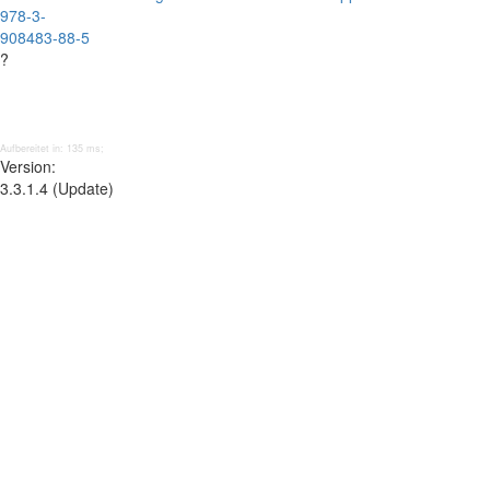
978-3-
908483-88-5
?
Aufbereitet in: 135 ms;
Version:
3.3.1.4 (Update)