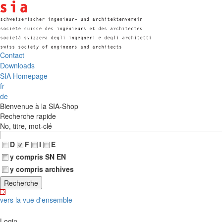
Contact
Downloads
SIA Homepage
fr
de
Bienvenue à la SIA-Shop
Recherche rapide
No, titre, mot-clé
D
F
I
E
y compris SN EN
y compris archives
vers la vue d'ensemble
Login