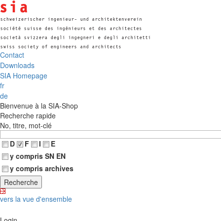
Contact
Downloads
SIA Homepage
fr
de
Bienvenue à la SIA-Shop
Recherche rapide
No, titre, mot-clé
D
F
I
E
y compris SN EN
y compris archives
vers la vue d'ensemble
Login