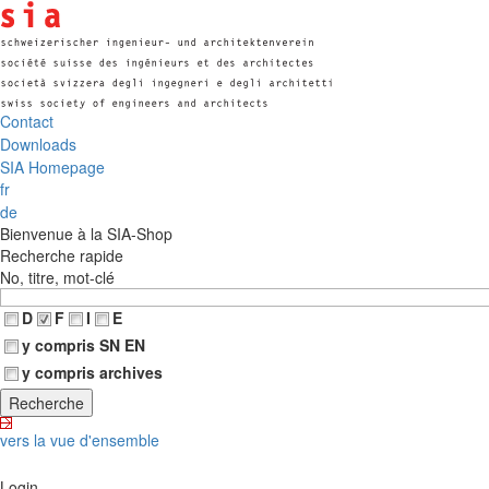
Contact
Downloads
SIA Homepage
fr
de
Bienvenue à la SIA-Shop
Recherche rapide
No, titre, mot-clé
D
F
I
E
y compris SN EN
y compris archives
vers la vue d'ensemble
Login