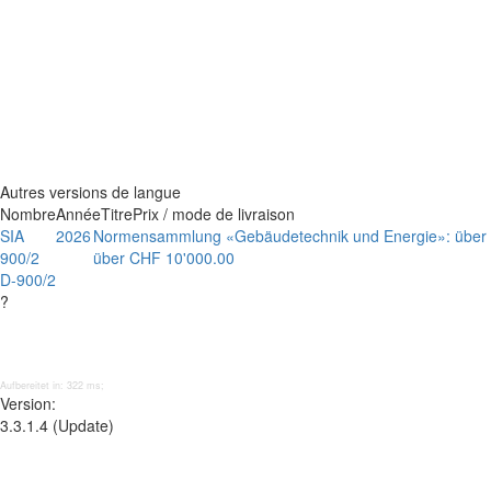
Autres versions de langue
Nombre
Année
Titre
Prix / mode de livraison
SIA
2026
Normensammlung «Gebäudetechnik und Energie»: über 70
900/2
über CHF 10'000.00
D-900/2
?
Aufbereitet in: 322 ms;
Version:
3.3.1.4 (Update)