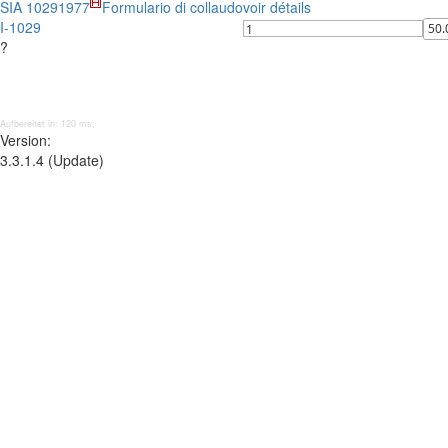
SIA 1029
1977
Formulario di collaudo
voir détails
I-1029
?
Aufbereitet in: 120 ms;
Version:
3.3.1.4 (Update)