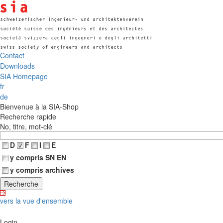
Contact
Downloads
SIA Homepage
fr
de
Bienvenue à la SIA-Shop
Recherche rapide
No, titre, mot-clé
D
F
I
E
y compris SN EN
y compris archives
vers la vue d'ensemble
Login