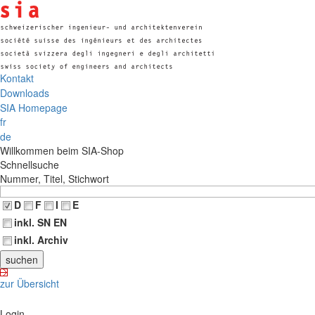
Kontakt
Downloads
SIA Homepage
fr
de
Willkommen beim SIA-Shop
Schnellsuche
Nummer, Titel, Stichwort
D
F
I
E
inkl. SN EN
inkl. Archiv
zur Übersicht
Login