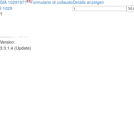
SIA 1029
1977
Formulario di collaudo
Details anzeigen
I-1029
?
Aufbereitet in: 147 ms;
Version:
3.3.1.4 (Update)