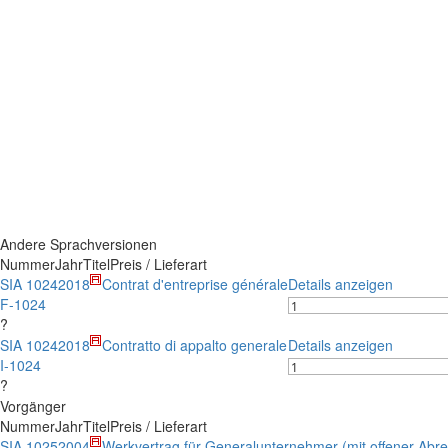
Andere Sprachversionen
Nummer
Jahr
Titel
Preis / Lieferart
SIA 1024
2018
Contrat d'entreprise générale
Details anzeigen
F-1024
?
SIA 1024
2018
Contratto di appalto generale
Details anzeigen
I-1024
?
Vorgänger
Nummer
Jahr
Titel
Preis / Lieferart
SIA 1025
2004
Werkvertrag für Generalunternehmer (mit offener Abr