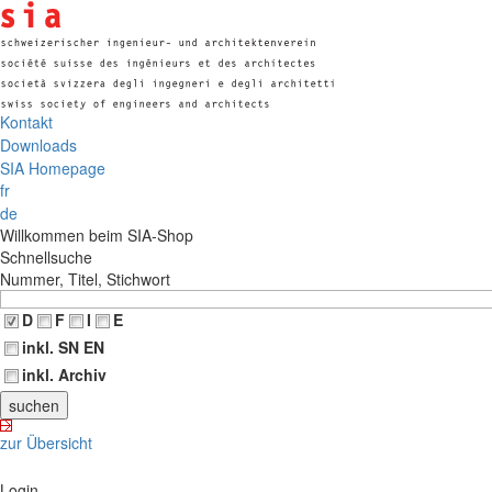
Kontakt
Downloads
SIA Homepage
fr
de
Willkommen beim SIA-Shop
Schnellsuche
Nummer, Titel, Stichwort
D
F
I
E
inkl. SN EN
inkl. Archiv
zur Übersicht
Login