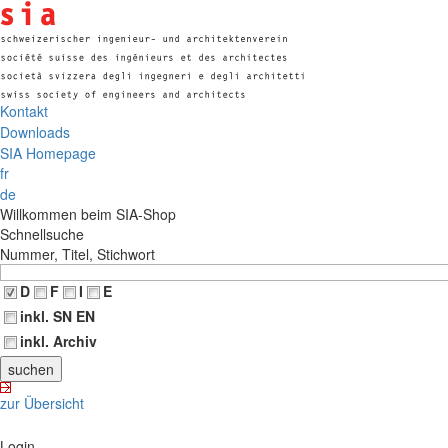
Kontakt
Downloads
SIA Homepage
fr
de
Willkommen beim SIA-Shop
Schnellsuche
Nummer, Titel, Stichwort
D
F
I
E
inkl. SN EN
inkl. Archiv
zur Übersicht
Login