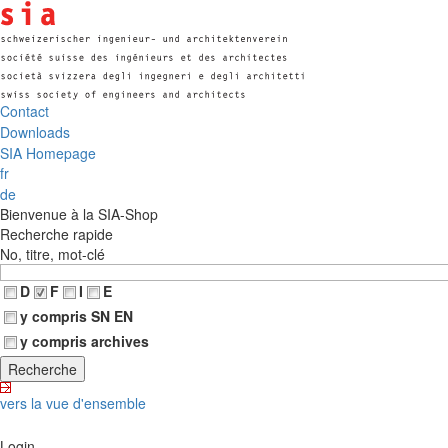
Contact
Downloads
SIA Homepage
fr
de
Bienvenue à la SIA-Shop
Recherche rapide
No, titre, mot-clé
D
F
I
E
y compris SN EN
y compris archives
vers la vue d'ensemble
Login