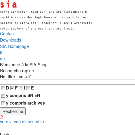
Contact
Downloads
SIA Homepage
fr
de
Bienvenue à la SIA-Shop
Recherche rapide
No, titre, mot-clé
D
F
I
E
y compris SN EN
y compris archives
vers la vue d'ensemble
Login