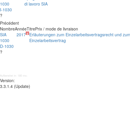
1030
di lavoro SIA
I-1030
?
Précédent
Nombre
Année
Titre
Prix / mode de livraison
SIA
2017
Erläuterungen zum Einzelarbeitsvertragsrecht und zu
1030
Einzelarbeitsvertrag
D-1030
?
Aufbereitet in: 180 ms;
Version:
3.3.1.4 (Update)