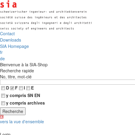
Contact
Downloads
SIA Homepage
fr
de
Bienvenue à la SIA-Shop
Recherche rapide
No, titre, mot-clé
D
F
I
E
y compris SN EN
y compris archives
vers la vue d'ensemble
Login