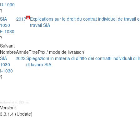
D-1030
?
SIA
2017
Explications sur le droit du contrat individuel de travail e
1030
travail SIA
F-1030
?
Suivant
Nombre
Année
Titre
Prix / mode de livraison
SIA
2022
Spiegazioni in materia di diritto dei contratti individuali di
1030
di lavoro SIA
I-1030
?
Aufbereitet in: 283 ms;
Version:
3.3.1.4 (Update)