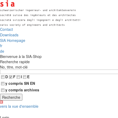
Contact
Downloads
SIA Homepage
fr
de
Bienvenue à la SIA-Shop
Recherche rapide
No, titre, mot-clé
D
F
I
E
y compris SN EN
y compris archives
vers la vue d'ensemble
Login