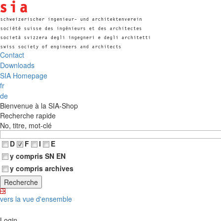
Contact
Downloads
SIA Homepage
fr
de
Bienvenue à la SIA-Shop
Recherche rapide
No, titre, mot-clé
D
F
I
E
y compris SN EN
y compris archives
vers la vue d'ensemble
Login