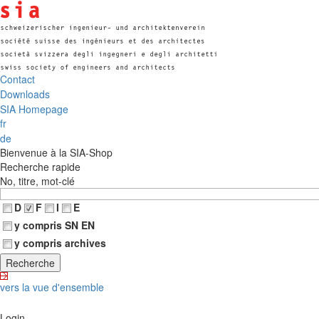
Contact
Downloads
SIA Homepage
fr
de
Bienvenue à la SIA-Shop
Recherche rapide
No, titre, mot-clé
D
F
I
E
y compris SN EN
y compris archives
vers la vue d'ensemble
Login