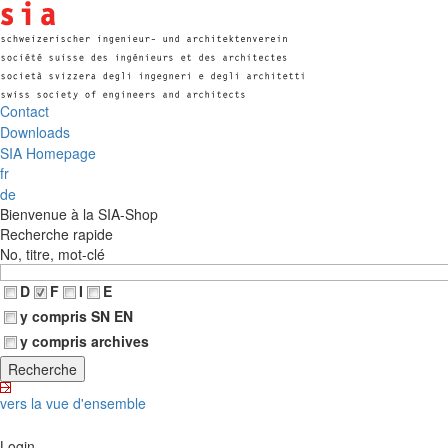
Contact
Downloads
SIA Homepage
fr
de
Bienvenue à la SIA-Shop
Recherche rapide
No, titre, mot-clé
D
F
I
E
y compris SN EN
y compris archives
vers la vue d'ensemble
Login