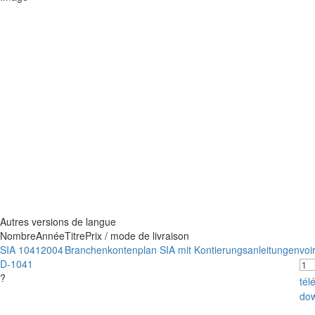
Autres versions de langue
Nombre
Année
Titre
Prix / mode de livraison
SIA 1041
2004
Branchenkontenplan SIA mit Kontierungsanleitungen
voi
D-1041
?
tél
do