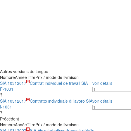
Autres versions de langue
Nombre
Année
Titre
Prix / mode de livraison
SIA 1031
2017
Contrat individuel de travail SIA
voir détails
F-1031
?
SIA 1031
2017
Contratto individuale di lavoro SIA
voir détails
I-1031
?
Précédent
Nombre
Année
Titre
Prix / mode de livraison
SIA 1031
2007
SIA Einzelarbeitsvertrag
voir détails