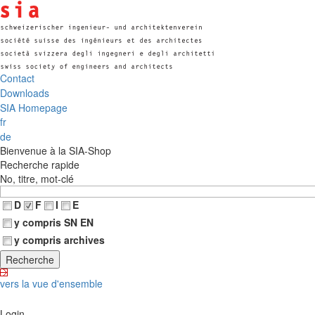
Contact
Downloads
SIA Homepage
fr
de
Bienvenue à la SIA-Shop
Recherche rapide
No, titre, mot-clé
D
F
I
E
y compris SN EN
y compris archives
vers la vue d'ensemble
Login