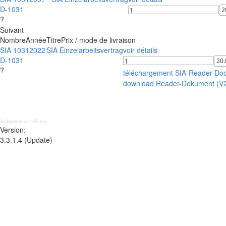
D-1031
?
Suivant
Nombre
Année
Titre
Prix / mode de livraison
SIA 1031
2022
SIA Einzelarbeitsvertrag
voir détails
D-1031
?
téléchargement SIA-Reader-Do
download Reader-Dokument (V
Aufbereitet in: 195 ms;
Version:
3.3.1.4 (Update)