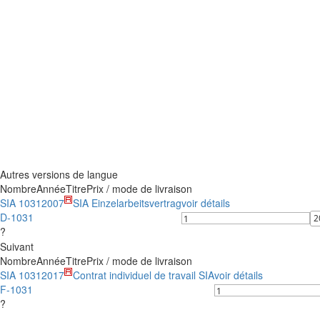
Autres versions de langue
Nombre
Année
Titre
Prix / mode de livraison
SIA 1031
2007
SIA Einzelarbeitsvertrag
voir détails
D-1031
?
Suivant
Nombre
Année
Titre
Prix / mode de livraison
SIA 1031
2017
Contrat individuel de travail SIA
voir détails
F-1031
?