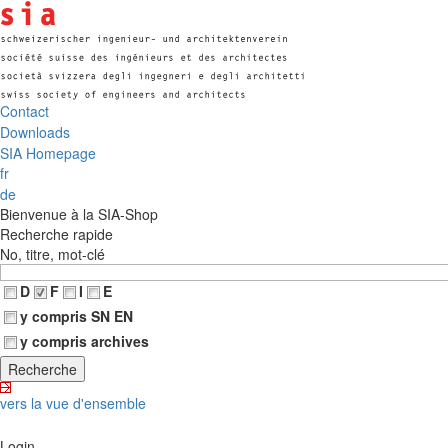
Contact
Downloads
SIA Homepage
fr
de
Bienvenue à la SIA-Shop
Recherche rapide
No, titre, mot-clé
D
F
I
E
y compris SN EN
y compris archives
vers la vue d'ensemble
Login