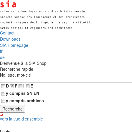
Contact
Downloads
SIA Homepage
fr
de
Bienvenue à la SIA-Shop
Recherche rapide
No, titre, mot-clé
D
F
I
E
y compris SN EN
y compris archives
vers la vue d'ensemble
Login