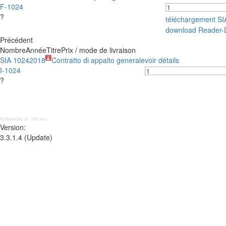
F-1024
?
téléchargement S
download Reader-
Précédent
Nombre
Année
Titre
Prix / mode de livraison
SIA 1024
2018
Contratto di appalto generale
voir détails
I-1024
?
Aufbereitet in: 146 ms;
Version:
3.3.1.4 (Update)