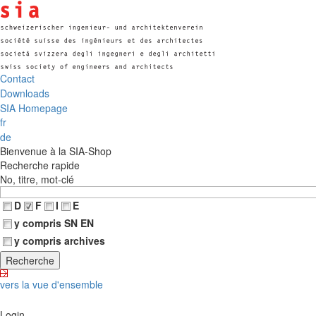
Contact
Downloads
SIA Homepage
fr
de
Bienvenue à la SIA-Shop
Recherche rapide
No, titre, mot-clé
D
F
I
E
y compris SN EN
y compris archives
vers la vue d'ensemble
Login