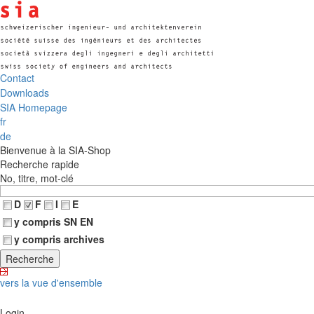
Contact
Downloads
SIA Homepage
fr
de
Bienvenue à la SIA-Shop
Recherche rapide
No, titre, mot-clé
D
F
I
E
y compris SN EN
y compris archives
vers la vue d'ensemble
Login