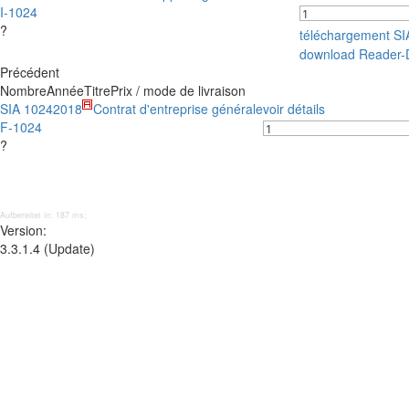
I-1024
?
téléchargement S
download Reader-
Précédent
Nombre
Année
Titre
Prix / mode de livraison
SIA 1024
2018
Contrat d'entreprise générale
voir détails
F-1024
?
Aufbereitet in: 187 ms;
Version:
3.3.1.4 (Update)