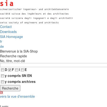
Contact
Downloads
SIA Homepage
fr
de
Bienvenue à la SIA-Shop
Recherche rapide
No, titre, mot-clé
D
F
I
E
y compris SN EN
y compris archives
vers la vue d'ensemble
Login