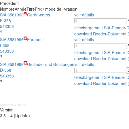
Précédent
Nombre
Année
Titre
Prix / mode de livraison
SIA 358
1996
Garde-corps
voir détails
F-358
543358
téléchargement SIA-Reader-
?
download Reader-Dokument 
SIA 358
1996
Parapetti
voir détails
I-358
543358
téléchargement SIA-Reader-
?
download Reader-Dokument 
SIA 358
1996
Geländer und Brüstungen
voir détails
D-358
543358
téléchargement SIA-Reader-
?
download Reader-Dokument 
Aufbereitet in: 452 ms;
Version:
3.3.1.4 (Update)