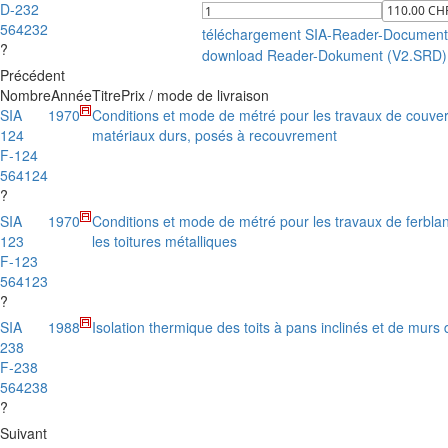
D-232
564232
téléchargement SIA-Reader-Document
?
download Reader-Dokument (V2.SRD)
Précédent
Nombre
Année
Titre
Prix / mode de livraison
SIA
1970
Conditions et mode de métré pour les travaux de couve
124
matériaux durs, posés à recouvrement
F-124
564124
?
SIA
1970
Conditions et mode de métré pour les travaux de ferblan
123
les toitures métalliques
F-123
564123
?
SIA
1988
Isolation thermique des toits à pans inclinés et de murs 
238
F-238
564238
?
Suivant