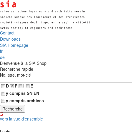
Contact
Downloads
SIA Homepage
fr
de
Bienvenue à la SIA-Shop
Recherche rapide
No, titre, mot-clé
D
F
I
E
y compris SN EN
y compris archives
vers la vue d'ensemble
Login