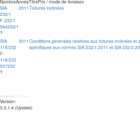
Nombre
Année
Titre
Prix / mode de livraison
SIA
2011
Toitures inclinées
232/1
F-232/1
564232/1
?
SIA
2011
Conditions générales relatives aux toitures inclinées et
118/232
spécifiques aux normes SIA 232/1:2011 et SIA 232/2:2
F-
118/232
507232
?
Aufbereitet in: 218 ms;
Version:
3.3.1.4 (Update)