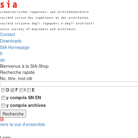
Contact
Downloads
SIA Homepage
fr
de
Bienvenue à la SIA-Shop
Recherche rapide
No, titre, mot-clé
D
F
I
E
y compris SN EN
y compris archives
vers la vue d'ensemble
Login