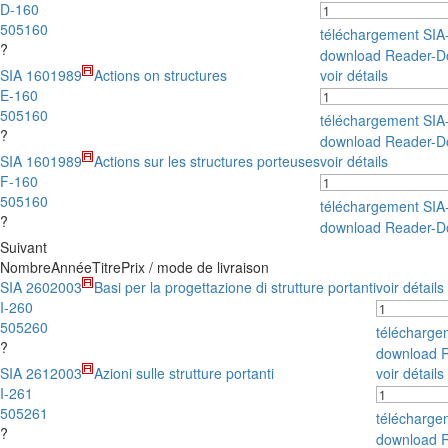
D-160
505160
téléchargement SI
?
download Reader-D
SIA 160
1989
Actions on structures
voir détails
E-160
505160
téléchargement SI
?
download Reader-D
SIA 160
1989
Actions sur les structures porteuses
voir détails
F-160
505160
téléchargement SI
?
download Reader-D
Suivant
Nombre
Année
Titre
Prix / mode de livraison
SIA 260
2003
Basi per la progettazione di strutture portanti
voir détails
I-260
505260
télécharg
?
download 
SIA 261
2003
Azioni sulle strutture portanti
voir détails
I-261
505261
télécharg
?
download 