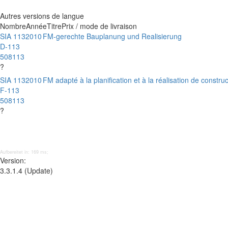
Autres versions de langue
Nombre
Année
Titre
Prix / mode de livraison
SIA 113
2010
FM-gerechte Bauplanung und Realisierung
D-113
508113
?
SIA 113
2010
FM adapté à la planification et à la réalisation de constru
F-113
508113
?
Aufbereitet in: 169 ms;
Version:
3.3.1.4 (Update)