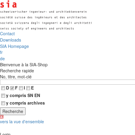
Contact
Downloads
SIA Homepage
fr
de
Bienvenue à la SIA-Shop
Recherche rapide
No, titre, mot-clé
D
F
I
E
y compris SN EN
y compris archives
vers la vue d'ensemble
Login