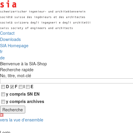
Contact
Downloads
SIA Homepage
fr
de
Bienvenue à la SIA-Shop
Recherche rapide
No, titre, mot-clé
D
F
I
E
y compris SN EN
y compris archives
vers la vue d'ensemble
Login