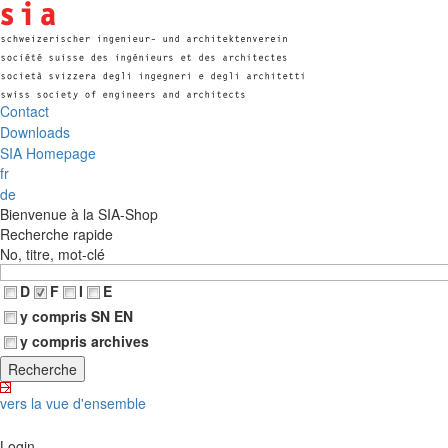
Contact
Downloads
SIA Homepage
fr
de
Bienvenue à la SIA-Shop
Recherche rapide
No, titre, mot-clé
D
F
I
E
y compris SN EN
y compris archives
vers la vue d'ensemble
Login