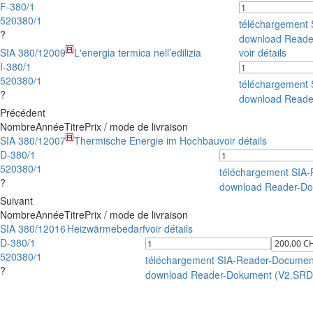
F-380/1
520380/1
téléchargement
?
download Reade
SIA 380/1
2009
L'energia termica nell’edilizia
voir détails
I-380/1
520380/1
téléchargement
?
download Reade
Précédent
Nombre
Année
Titre
Prix / mode de livraison
SIA 380/1
2007
Thermische Energie im Hochbau
voir détails
D-380/1
520380/1
téléchargement SIA
?
download Reader-Do
Suivant
Nombre
Année
Titre
Prix / mode de livraison
SIA 380/1
2016
Heizwärmebedarf
voir détails
D-380/1
520380/1
téléchargement SIA-Reader-Documen
?
download Reader-Dokument (V2.SRD