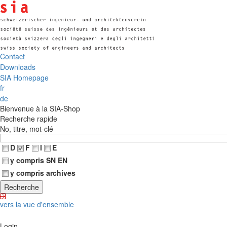
Contact
Downloads
SIA Homepage
fr
de
Bienvenue à la SIA-Shop
Recherche rapide
No, titre, mot-clé
D
F
I
E
y compris SN EN
y compris archives
vers la vue d'ensemble
Login