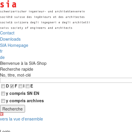
Contact
Downloads
SIA Homepage
fr
de
Bienvenue à la SIA-Shop
Recherche rapide
No, titre, mot-clé
D
F
I
E
y compris SN EN
y compris archives
vers la vue d'ensemble
Login