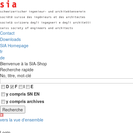
Contact
Downloads
SIA Homepage
fr
de
Bienvenue à la SIA-Shop
Recherche rapide
No, titre, mot-clé
D
F
I
E
y compris SN EN
y compris archives
vers la vue d'ensemble
Login