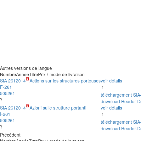
Autres versions de langue
Nombre
Année
Titre
Prix / mode de livraison
SIA 261
2014
Actions sur les structures porteuses
voir détails
F-261
505261
téléchargement SI
?
download Reader-D
SIA 261
2014
Azioni sulle strutture portanti
voir détails
I-261
505261
téléchargement SI
?
download Reader-D
Précédent