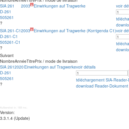
Nombre
Année
Titre
Prix / mode de livraison
SIA 261
2003
Einwirkungen auf Tragwerke
voir dé
D-261
505261
téléch
?
downlo
SIA 261-C1
2003
Einwirkungen auf Tragwerke (Korrigenda C1)
voir dé
D-261-C1
505261-C1
téléch
?
downlo
Suivant
Nombre
Année
Titre
Prix / mode de livraison
SIA 261
2020
Einwirkungen auf Tragwerke
voir détails
D-261
505261
téléchargement SIA-Reader
?
download Reader-Dokument
Aufbereitet in: 169 ms;
Version:
3.3.1.4 (Update)