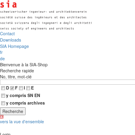
Contact
Downloads
SIA Homepage
fr
de
Bienvenue à la SIA-Shop
Recherche rapide
No, titre, mot-clé
D
F
I
E
y compris SN EN
y compris archives
vers la vue d'ensemble
Login