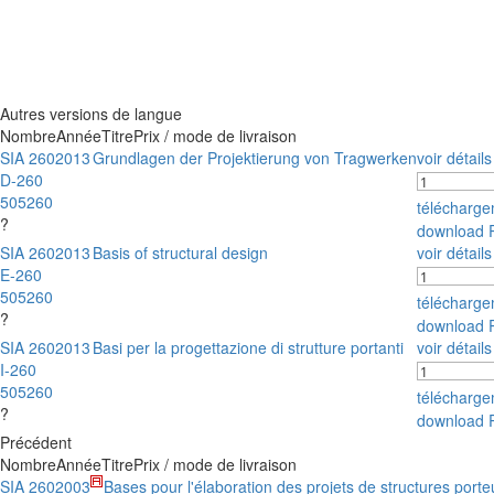
Autres versions de langue
Nombre
Année
Titre
Prix / mode de livraison
SIA 260
2013
Grundlagen der Projektierung von Tragwerken
voir détails
D-260
505260
télécharg
?
download 
SIA 260
2013
Basis of structural design
voir détails
E-260
505260
télécharg
?
download 
SIA 260
2013
Basi per la progettazione di strutture portanti
voir détails
I-260
505260
télécharg
?
download 
Précédent
Nombre
Année
Titre
Prix / mode de livraison
SIA 260
2003
Bases pour l'élaboration des projets de structures port