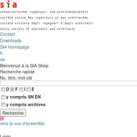
Contact
Downloads
SIA Homepage
fr
de
Bienvenue à la SIA-Shop
Recherche rapide
No, titre, mot-clé
D
F
I
E
y compris SN EN
y compris archives
vers la vue d'ensemble
Login