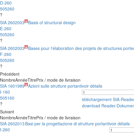
D-260
505260
?
SIA 260
2003
Basis of structural design
E-260
505260
?
SIA 260
2003
Bases pour l'élaboration des projets de structures port
F-260
505260
?
Précédent
Nombre
Année
Titre
Prix / mode de livraison
SIA 160
1989
Azioni sulle strutture portanti
voir détails
I-160
505160
téléchargement SIA-Reade
?
download Reader-Dokumen
Suivant
Nombre
Année
Titre
Prix / mode de livraison
SIA 260
2013
Basi per la progettazione di strutture portanti
voir détails
I-260