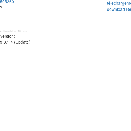
505260
téléchargem
?
download Re
Aufbereitet in: 185 ms;
Version:
3.3.1.4 (Update)