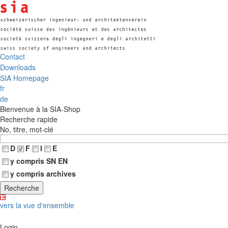
Contact
Downloads
SIA Homepage
fr
de
Bienvenue à la SIA-Shop
Recherche rapide
No, titre, mot-clé
D
F
I
E
y compris SN EN
y compris archives
vers la vue d'ensemble
Login