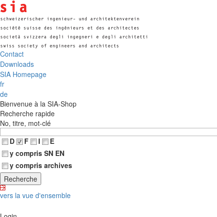
Contact
Downloads
SIA Homepage
fr
de
Bienvenue à la SIA-Shop
Recherche rapide
No, titre, mot-clé
D
F
I
E
y compris SN EN
y compris archives
vers la vue d'ensemble
Login