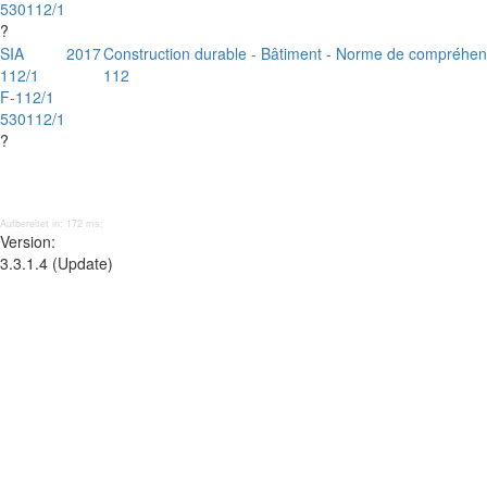
530112/1
?
SIA
2017
Construction durable - Bâtiment - Norme de compréhen
112/1
112
F-112/1
530112/1
?
Aufbereitet in: 172 ms;
Version:
3.3.1.4 (Update)